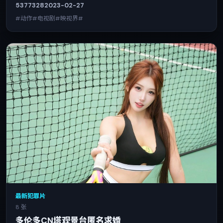
剧情简介可供站内搜索匹配导演、演员与关键词。映视界面向高清
5377
328
2023-02-27
视频大片免费观看电视需求，聚合海内外热播资源，可按类型与地
#动作#电视剧#映视界#
区筛选在线观看。
最新犯罪片
8 张
多伦多CN塔观景台匿名求婚