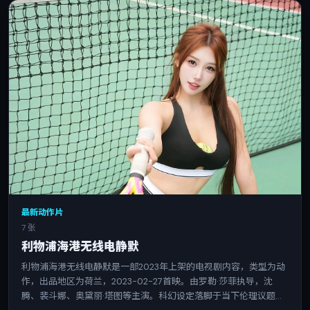
最新动作片
7 张
利物浦海港无线电静默
利物浦海港无线电静默是一部2023年上架的电视剧内容，类型为动
作，出品地区为荷兰，2023-02-27首映。由罗勒·莎菲执导，沈
腾、裴斗娜、奥黛丽·塔图等主演。科幻设定落脚于当下伦理议题；